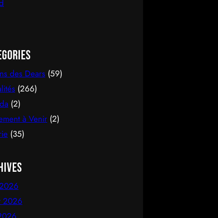
egories
ons des Dears
(59)
lités
(266)
da
(2)
ement à Venir
(2)
rie
(35)
hives
 2026
et 2026
 2026