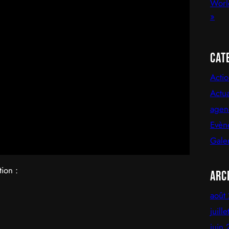
Cat
Acti
Actua
agen
Evèn
Gale
tion :
Arc
août
juill
juin