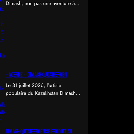
Dimash, non pas une aventure à
travers le temps et l’espace, mais
un déploiement de soi à travers
l’acte d’être vu.
« Aqerke »: Dimash Qudaibergen
Le 31 juillet 2026, l’artiste
populaire du Kazakhstan Dimash
Qudaibergen a dévoilé une
interprétation contemporaine de la
chanson folklorique kazakhe
Aqerke sur sa chaîne YouTube
Dimash Qudaibergen se produit au
officielle.