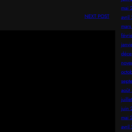
mai 
NEXT POST
avril
mars
févr
janv
déce
nove
octo
sept
août
juill
juin
mai 
avril