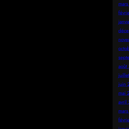
mars
févr
janv
déce
nove
octo
sept
août
juill
juin
mai 
avril
mars
févr
janv