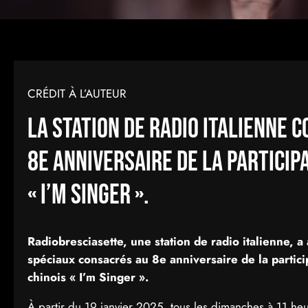
CRÉDIT À L’AUTEUR
La station de radio italienne 
8e anniversaire de la particip
« I’m Singer ».
Radiobresciasette, une station de radio italienne, 
spéciaux consacrés au 8e anniversaire de la parti
chinois « I’m Singer ».
À partir du 19 janvier 2025, tous les dimanches à 11 heu