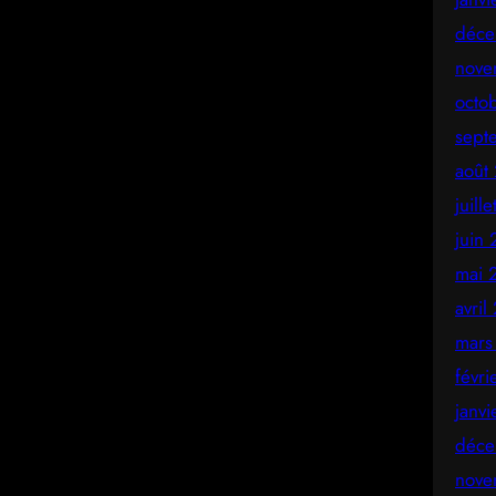
déce
nove
octo
sept
août
juill
juin
mai 
avril
mars
févr
janv
déce
nove