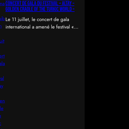
concert de gala du Festival « Altay –
Golden Cradle of the Turkic World »
Le 11 juillet, le concert de gala
international a amené le festival «
Altay – Golden Cradle of the
Turkic World » à une fermeture
spectaculaire au pied des
montagnes d’Altay au Kazakhstan.