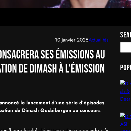
Sea
10 janvier 2025
Actualités
S
consacrera ses émissions au
e
a
ation de Dimash à l’émission
Pop
r
c
h
a annoncé le lancement d’une série d’épisodes
cipation de Dimash Qudaibergen au concours
res (heure locale), l’émission « Dove e quando » («