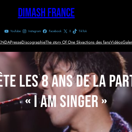
Dimash France
YouTube
Instagram
Facebook
X
TikTok
ENDA
Presse
Discographie
The story Of One Sky
actions des fans
Vidéos
Galer
ête les 8 ans de la par
« I AM SINGER »