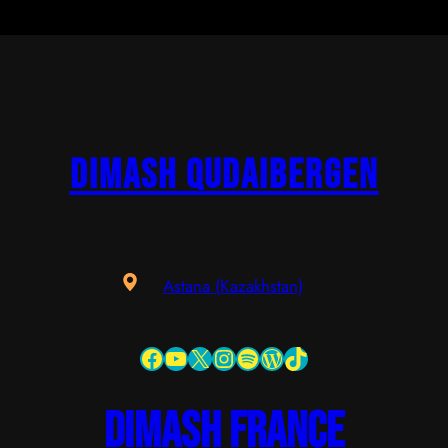
Dimash Qudaibergen
Astana (Kazakhstan)
Facebook
YouTube
X
Instagram
Spotify
WordPress
TikTok
dimash france