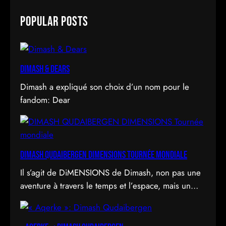
a
Popular Posts
r
c
h
Dimash & Dears
Dimash a expliqué son choix d’un nom pour le
fandom: Dear
DIMASH QUDAIBERGEN DIMENSIONS Tournée mondiale
Il s’agit de DiMENSIONS de Dimash, non pas une
aventure à travers le temps et l’espace, mais un
déploiement de soi à travers l’acte d’être vu.