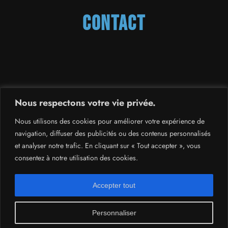
Contact
France
,
Suisse
et
Kazakhstan
Nous respectons votre vie privée.
contact.dimashfrance@gmail.com
Nous utilisons des cookies pour améliorer votre expérience de
navigation, diffuser des publicités ou des contenus personnalisés
Facebook
YouTube
X
Instagram
Spotify
TikTok
et analyser notre trafic. En cliquant sur « Tout accepter », vous
consentez à notre utilisation des cookies.
Accepter tout
© Copyright 2023/ Dimash
Proudly powered by
Personnaliser
France /We Need Dimash
Rising Themes
and