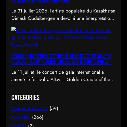
« Aqerke »: Dimash Qudaibergen
Le 31 juillet 2026, l’artiste populaire du Kazakhstan
Dimash Qudaibergen a dévoilé une interprétation
contemporaine de la chanson folklorique kazakhe
Aqerke sur sa chaîne YouTube officielle.
Dimash Qudaibergen se produit au concert de gala du
Festival « Altay – Golden Cradle of the Turkic World »
Le 11 juillet, le concert de gala international a
amené le festival « Altay – Golden Cradle of the
Turkic World » à une fermeture spectaculaire au
pied des montagnes d’Altay au Kazakhstan.
Categories
Actions des Dears
(59)
Actualités
(266)
agenda
(2)