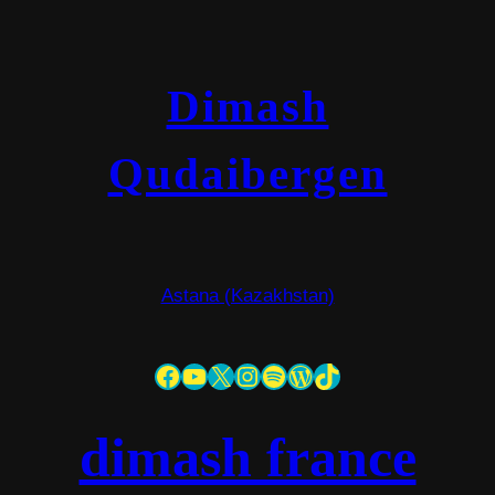
Dimash
Qudaibergen
Astana (Kazakhstan)
Facebook
YouTube
X
Instagram
Spotify
WordPress
TikTok
dimash france