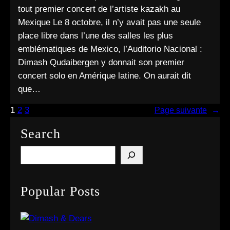
tout premier concert de l’artiste kazakh au
Mexique Le 8 octobre, il n’y avait pas une seule
place libre dans l’une des salles les plus
emblématiques de Mexico, l’Auditorio Nacional :
Dimash Qudaibergen y donnait son premier
concert solo en Amérique latine. On aurait dit
que…
1
2
3
Page suivante
→
Search
S
e
a
Popular Posts
r
c
h