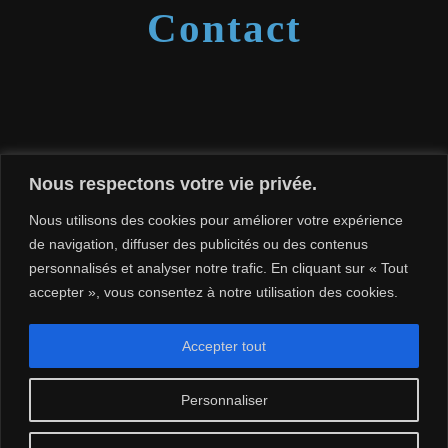
Contact
France
,
Suisse
et
Kazakhstan
Nous respectons votre vie privée.
contact.dimashfrance@gmail.com
Nous utilisons des cookies pour améliorer votre expérience
de navigation, diffuser des publicités ou des contenus
Facebook
YouTube
X
Instagram
Spotify
TikTok
personnalisés et analyser notre trafic. En cliquant sur « Tout
accepter », vous consentez à notre utilisation des cookies.
Accepter tout
© Copyright 2023/ Dimash
Proudly powered by
Personnaliser
France /We Need Dimash
Rising Themes
and
France/ Tous Droits réservés.
WordPress
.