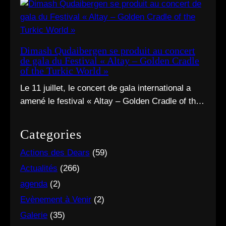
folklorique kazakhe Aqerke sur sa chaîne
YouTube officielle.
Dimash Qudaibergen se produit au concert
de gala du Festival « Altay – Golden Cradle
of the Turkic World »
Le 11 juillet, le concert de gala international a
amené le festival « Altay – Golden Cradle of the
Turkic World » à une fermeture spectaculaire au
pied des montagnes d’Altay au Kazakhstan.
Categories
Actions des Dears
(59)
Actualités
(266)
agenda
(2)
Evènement à Venir
(2)
Galerie
(35)