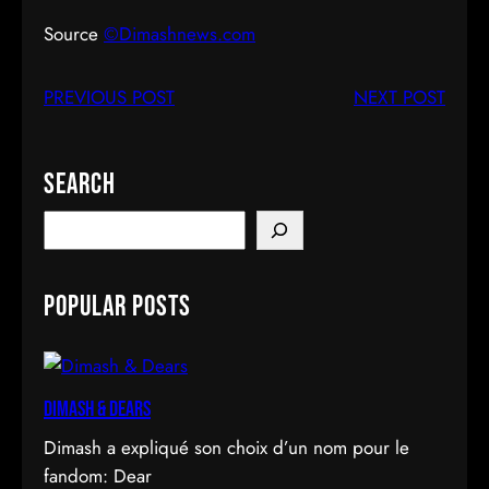
Source
©Dimashnews.com
PREVIOUS POST
NEXT POST
Search
S
e
a
Popular Posts
r
c
h
Dimash & Dears
Dimash a expliqué son choix d’un nom pour le
fandom: Dear