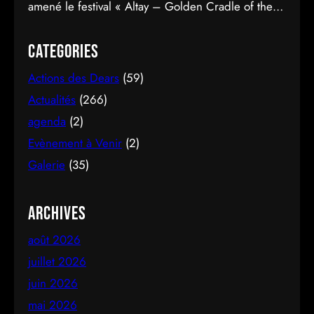
amené le festival « Altay – Golden Cradle of the
Turkic World » à une fermeture spectaculaire au
pied des montagnes d’Altay au Kazakhstan.
Categories
Actions des Dears
(59)
Actualités
(266)
agenda
(2)
Evènement à Venir
(2)
Galerie
(35)
Archives
août 2026
juillet 2026
juin 2026
mai 2026