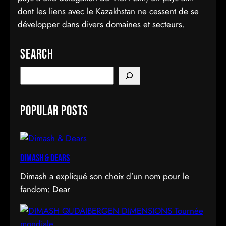
dont les liens avec le Kazakhstan ne cessent de se
développer dans divers domaines et secteurs.
Search
S
e
a
Popular Posts
r
c
h
Dimash & Dears
Dimash a expliqué son choix d’un nom pour le
fandom: Dear