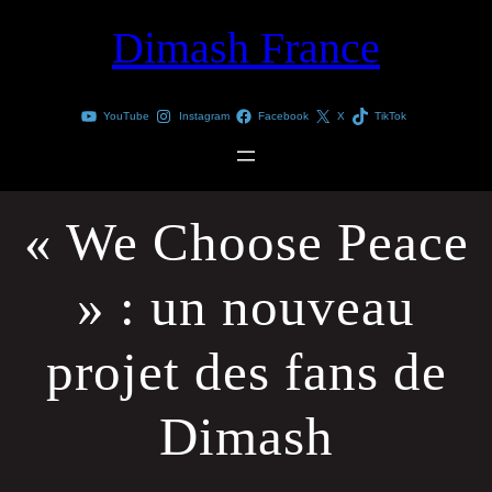
Aller
Dimash France
au
contenu
YouTube
Instagram
Facebook
X
TikTok
« We Choose Peace
» : un nouveau
projet des fans de
Dimash