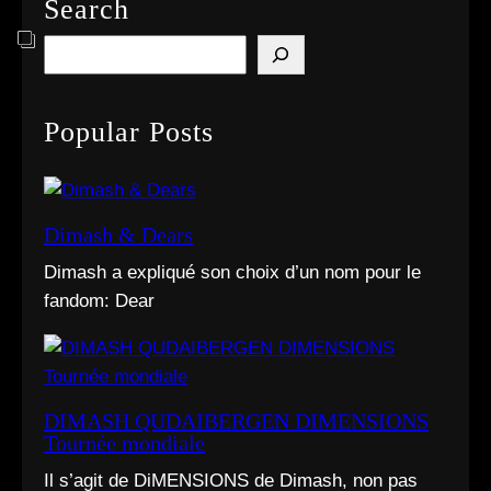
Search
S
e
a
Popular Posts
r
c
h
Dimash & Dears
Dimash a expliqué son choix d’un nom pour le
fandom: Dear
DIMASH QUDAIBERGEN DIMENSIONS
Tournée mondiale
Il s’agit de DiMENSIONS de Dimash, non pas