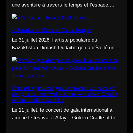
une aventure à travers le temps et l’espace,
mais un déploiement de soi à travers l’acte d’être
vu.
« Aqerke »: Dimash Qudaibergen
Le 31 juillet 2026, l’artiste populaire du
Kazakhstan Dimash Qudaibergen a dévoilé une
interprétation contemporaine de la chanson
folklorique kazakhe Aqerke sur sa chaîne
YouTube officielle.
Dimash Qudaibergen se produit au concert
de gala du Festival « Altay – Golden Cradle
of the Turkic World »
Le 11 juillet, le concert de gala international a
amené le festival « Altay – Golden Cradle of the
Turkic World » à une fermeture spectaculaire au