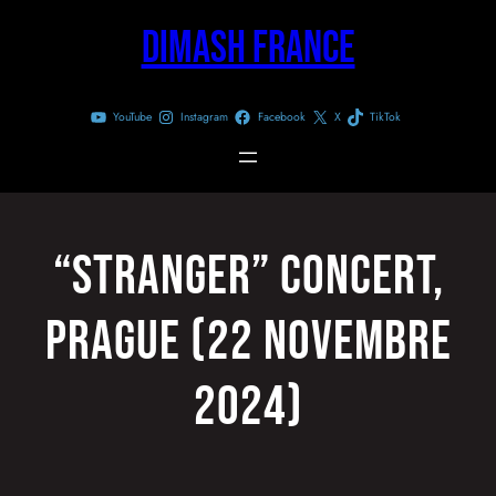
Aller
Dimash France
au
contenu
YouTube
Instagram
Facebook
X
TikTok
“Stranger” concert,
Prague (22 Novembre
2024)