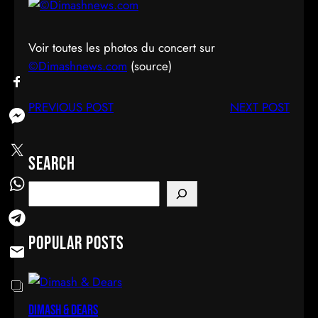
Voir toutes les photos du concert sur
©Dimashnews.com
(source)
PREVIOUS POST
NEXT POST
Search
S
e
a
Popular Posts
r
c
h
Dimash & Dears