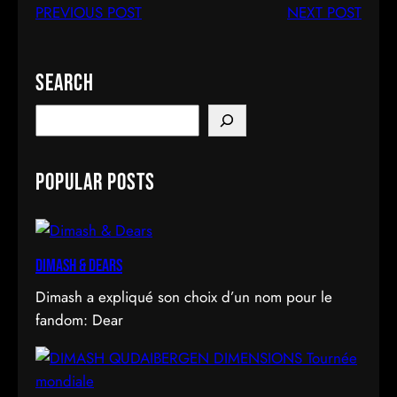
PREVIOUS POST
NEXT POST
Search
S
e
a
Popular Posts
r
c
h
Dimash & Dears
Dimash a expliqué son choix d’un nom pour le
fandom: Dear