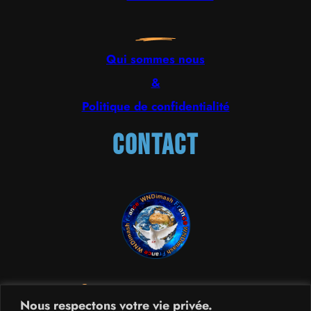
Qui sommes nous
&
Politique de confidentialité
Contact
France
,
Suisse
et
Kazakhstan
Nous respectons votre vie privée.