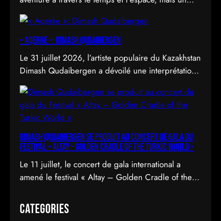
déploiement de soi à travers l’acte d’être vu.
« Aqerke »: Dimash Qudaibergen
Le 31 juillet 2026, l’artiste populaire du Kazakhstan
Dimash Qudaibergen a dévoilé une interprétation
contemporaine de la chanson folklorique kazakhe
Aqerke sur sa chaîne YouTube officielle.
Dimash Qudaibergen se produit au concert de gala du
Festival « Altay – Golden Cradle of the Turkic World »
Le 11 juillet, le concert de gala international a
amené le festival « Altay – Golden Cradle of the
Turkic World » à une fermeture spectaculaire au
pied des montagnes d’Altay au Kazakhstan.
Categories