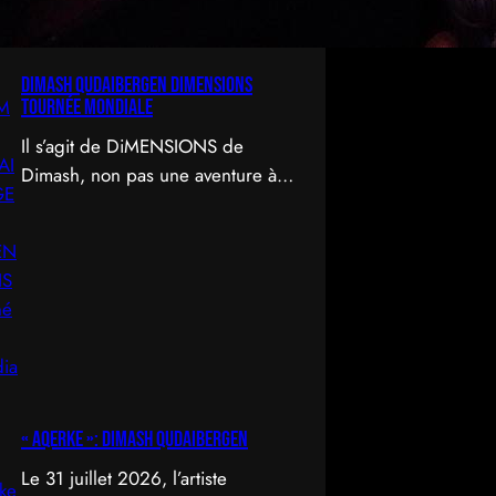
DIMASH QUDAIBERGEN DIMENSIONS
Tournée mondiale
Il s’agit de DiMENSIONS de
Dimash, non pas une aventure à
travers le temps et l’espace, mais
un déploiement de soi à travers
l’acte d’être vu.
« Aqerke »: Dimash Qudaibergen
Le 31 juillet 2026, l’artiste