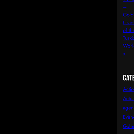
Cat
Acti
Actua
agen
Evèn
Gale