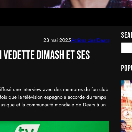
Sea
23 mai 2025
Actions des Dears
S
n vedette Dimash et ses
e
a
Pop
r
c
h
diffusé une interview avec des membres du fan club
ois que la télévision espagnole accorde du temps
a musique et la communauté mondiale de Dears à un