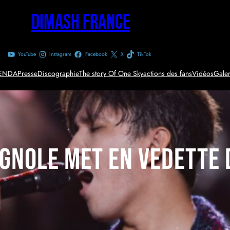
Dimash France
YouTube
Instagram
Facebook
X
TikTok
ENDA
Presse
Discographie
The story Of One Sky
actions des fans
Vidéos
Galer
agnole met en vedette 