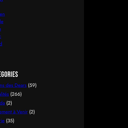
egories
ons des Dears
(59)
lités
(266)
da
(2)
ement à Venir
(2)
rie
(35)