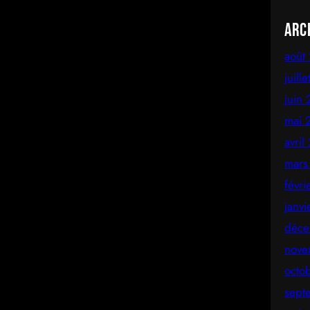
Arc
août
juill
juin
mai 
avril
mars
févr
janv
déce
nove
octo
sept