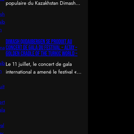
populaire du Kazakhstan Dimash
Qudaibergen a dévoilé une
interprétation contemporaine de la
chanson folklorique kazakhe
Aqerke sur sa chaîne YouTube
Dimash Qudaibergen se produit au
officielle.
concert de gala du Festival « Altay –
Golden Cradle of the Turkic World »
Le 11 juillet, le concert de gala
international a amené le festival «
Altay – Golden Cradle of the
Turkic World » à une fermeture
spectaculaire au pied des
montagnes d’Altay au Kazakhstan.