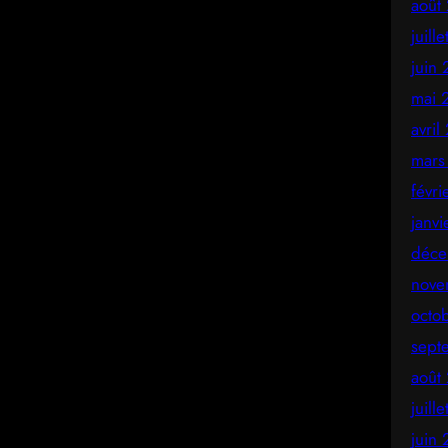
août
juill
juin
mai 
avril
mars
févr
janv
déce
nove
octo
sept
août
juill
juin