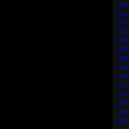
mars
févr
janv
déce
nove
octo
sept
août
juill
juin
mai 
avril
mars
févr
janv