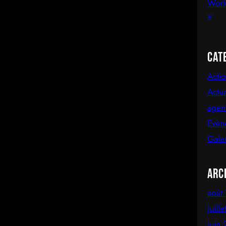
Cat
Acti
Actua
agen
Evèn
Gale
Arc
août
juill
juin