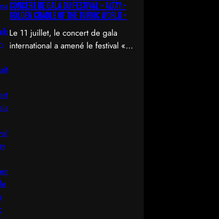
concert de gala du Festival « Altay –
Golden Cradle of the Turkic World »
Le 11 juillet, le concert de gala
international a amené le festival «
Altay – Golden Cradle of the
Turkic World » à une fermeture
spectaculaire au pied des
montagnes d’Altay au Kazakhstan.