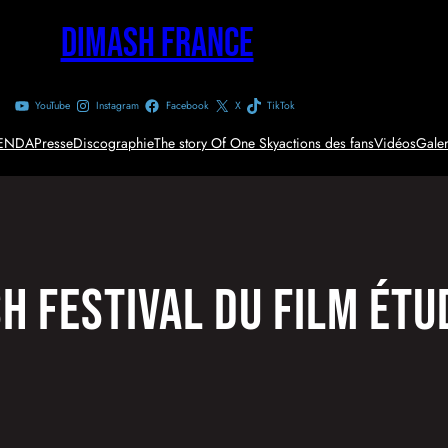
Dimash France
YouTube
Instagram
Facebook
X
TikTok
ENDA
Presse
Discographie
The story Of One Sky
actions des fans
Vidéos
Galer
h Festival du film étu