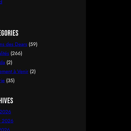
egories
ons des Dears
(59)
lités
(266)
da
(2)
ement à Venir
(2)
rie
(35)
hives
 2026
et 2026
 2026