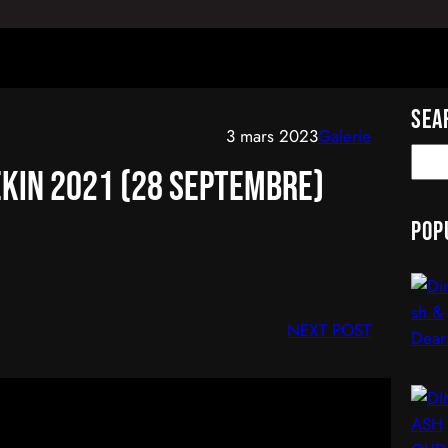
Sea
3 mars 2023
Galerie
S
ékin 2021 (28 septembre)
e
a
Pop
r
c
h
NEXT POST