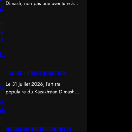
Dimash, non pas une aventure à
travers le temps et l’espace, mais
un déploiement de soi à travers
l’acte d’être vu.
« Aqerke »: Dimash Qudaibergen
Le 31 juillet 2026, l’artiste
populaire du Kazakhstan Dimash
Qudaibergen a dévoilé une
interprétation contemporaine de la
chanson folklorique kazakhe
Aqerke sur sa chaîne YouTube
Dimash Qudaibergen se produit au
officielle.