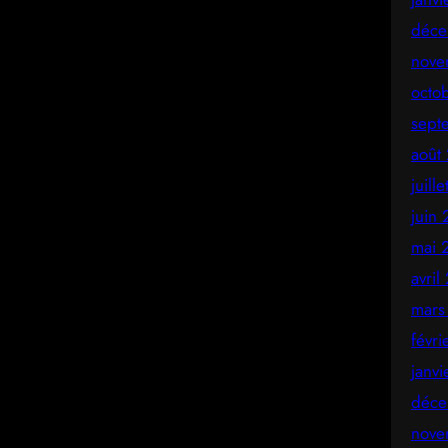
déce
nove
octo
sept
août
juill
juin
mai 
avril
mars
févr
janv
déce
nove