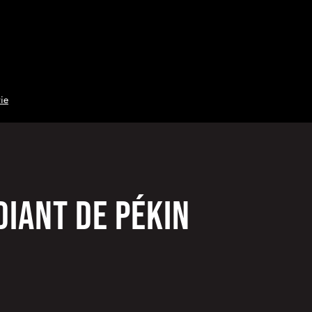
ie
diant de Pékin