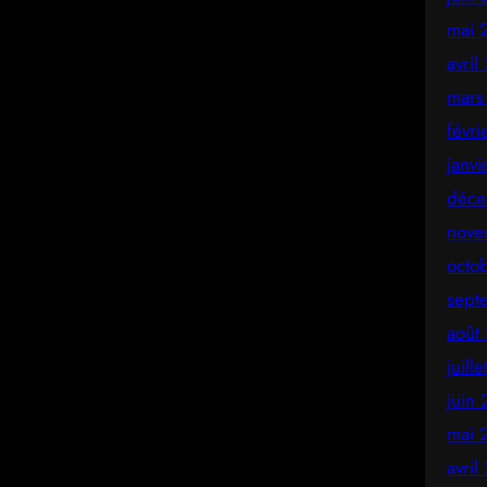
mai 
avril
mars
févr
janv
déce
nove
octo
sept
août
juill
juin
mai 
avril