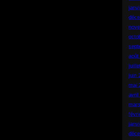
janv
déce
nove
octo
sept
août
juill
juin
mai 
avril
mars
févr
janv
déce