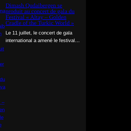
officielle.
Dimash Qudaibergen se
produit au concert de gala du
Festival « Altay – Golden
Cradle of the Turkic World »
Le 11 juillet, le concert de gala
international a amené le festival «
Altay – Golden Cradle of the
Turkic World » à une fermeture
spectaculaire au pied des
montagnes d’Altay au
Kazakhstan.