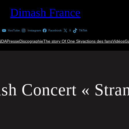
Dimash France
YouTube
Instagram
Facebook
X
TikTok
NDA
Presse
Discographie
The story Of One Sky
actions des fans
Vidéos
Ga
sh Concert « Stra