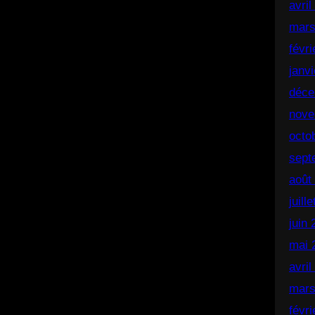
avril
mars
févr
janv
déce
nove
octo
sept
août
juill
juin
mai 
avril
mars
févr