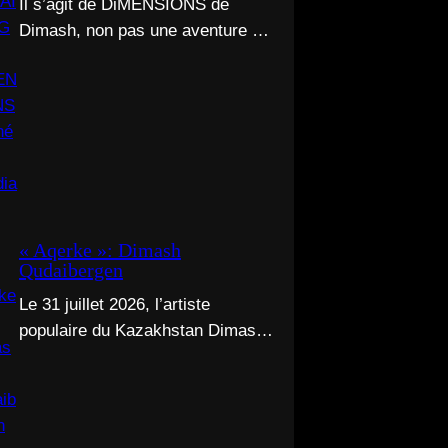
Il s’agit de DiMENSIONS de
Dimash, non pas une aventure à
travers le temps et l’espace, mais
un déploiement de soi à travers
l’acte d’être vu.
« Aqerke »: Dimash
Qudaibergen
Le 31 juillet 2026, l’artiste
populaire du Kazakhstan Dimash
Qudaibergen a dévoilé une
interprétation contemporaine de la
chanson folklorique kazakhe
Aqerke sur sa chaîne YouTube