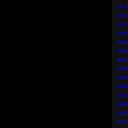
juin
mai 
avril
mars
févr
janv
déce
nove
octo
sept
août
juill
juin
mai 