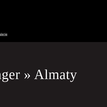
lerie
nger » Almaty