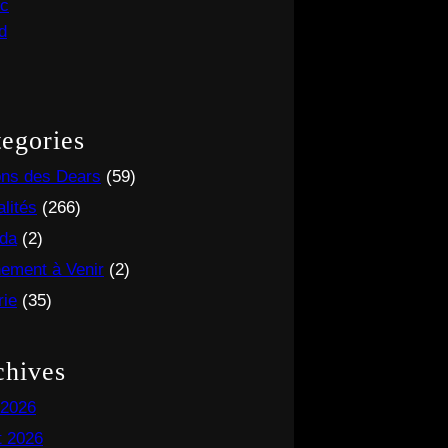
egories
ons des Dears
(59)
lités
(266)
da
(2)
ement à Venir
(2)
rie
(35)
chives
 2026
et 2026