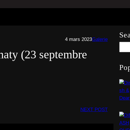
Se
4 mars 2023
Galerie
S
maty (23 septembre
e
a
Pop
r
c
h
NEXT POST