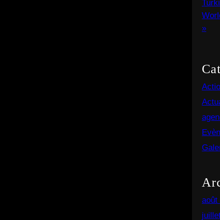
Cat
Acti
Actua
agen
Evèn
Gale
Ar
août
juill