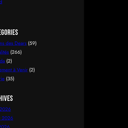
egories
ons des Dears
(59)
lités
(266)
da
(2)
ement à Venir
(2)
rie
(35)
hives
 2026
et 2026
 2026