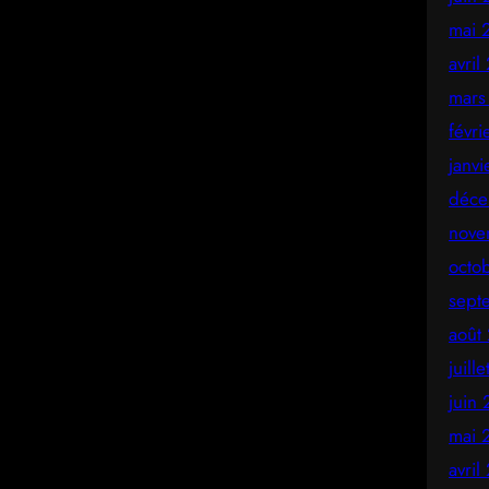
mai 
avril
mars
févr
janv
déce
nove
octo
sept
août
juill
juin
mai 
avril