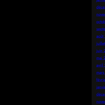
déce
nove
octo
sept
août
juill
juin
mai 
avril
mars
févr
janv
déce
nove