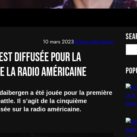
Sea
10 mars 2023
Actions des Dears
S
est diffusée pour la
e
a
de la radio américaine
Pop
r
c
h
aibergen a été jouée pour la première
ttle. Il s’agit de la cinquième
usée sur la radio américaine.