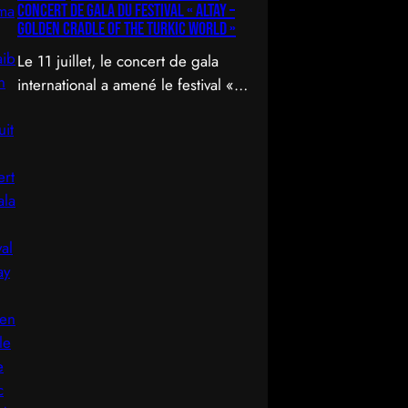
concert de gala du Festival « Altay –
Golden Cradle of the Turkic World »
Le 11 juillet, le concert de gala
international a amené le festival «
Altay – Golden Cradle of the
Turkic World » à une fermeture
spectaculaire au pied des
montagnes d’Altay au Kazakhstan.