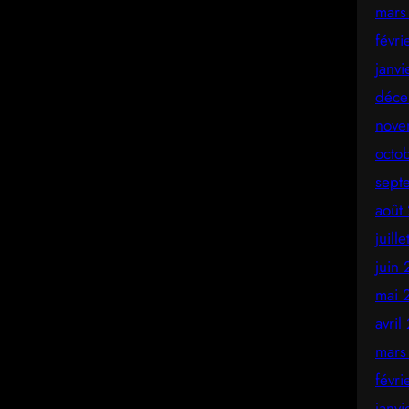
mars
févr
janv
déce
nove
octo
sept
août
juill
juin
mai 
avril
mars
févr
janv