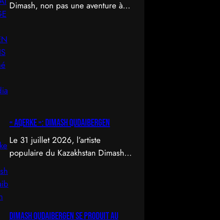
Dimash, non pas une aventure à
travers le temps et l’espace, mais
un déploiement de soi à travers
l’acte d’être vu.
« Aqerke »: Dimash Qudaibergen
Le 31 juillet 2026, l’artiste
populaire du Kazakhstan Dimash
Qudaibergen a dévoilé une
interprétation contemporaine de la
chanson folklorique kazakhe
Aqerke sur sa chaîne YouTube
Dimash Qudaibergen se produit au
officielle.