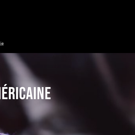
ie
méricaine