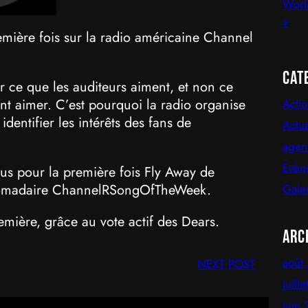
mière fois sur la radio américaine Channel
Cat
r ce que les auditeurs aiment, et non ce
nt aimer. C’est pourquoi la radio organise
Acti
entifier les intérêts des fans de
Actua
agen
Evèn
us pour la première fois Fly Away de
domadaire ChannelRSongOfTheWeek.
Gale
remière, grâce au vote actif des Dears.
Arc
août
NEXT POST
juill
juin