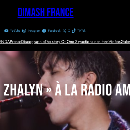
Dimash France
YouTube
Instagram
Facebook
X
TikTok
ENDA
Presse
Discographie
The story Of One Sky
actions des fans
Vidéos
Galer
 Zhalyn » à la radio a