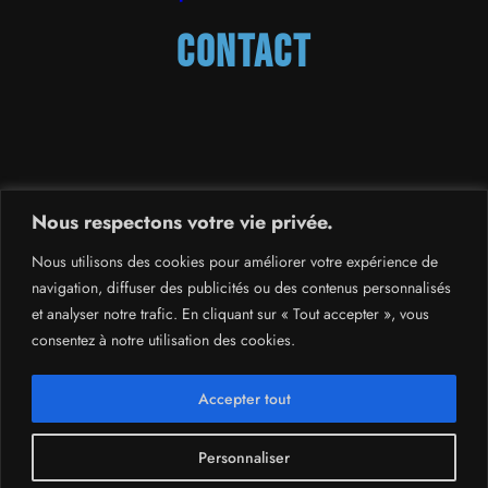
Contact
France
,
Suisse
et
Kazakhstan
Nous respectons votre vie privée.
contact.dimashfrance@gmail.com
Nous utilisons des cookies pour améliorer votre expérience de
navigation, diffuser des publicités ou des contenus personnalisés
Facebook
YouTube
X
Instagram
Spotify
TikTok
et analyser notre trafic. En cliquant sur « Tout accepter », vous
consentez à notre utilisation des cookies.
Accepter tout
© Copyright 2023/ Dimash
Proudly powered by
Personnaliser
France /We Need Dimash
Rising Themes
and