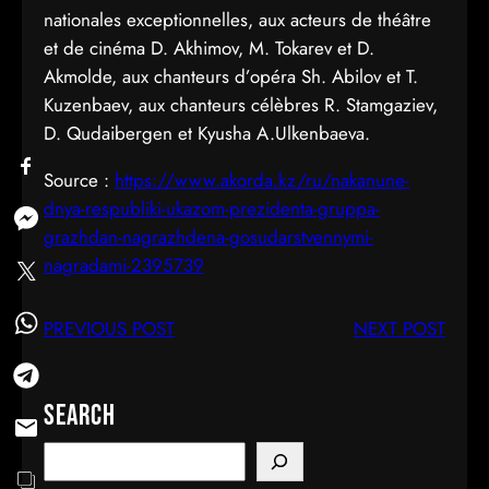
nationales exceptionnelles, aux acteurs de théâtre
et de cinéma D. Akhimov, M. Tokarev et D.
Akmolde, aux chanteurs d’opéra Sh. Abilov et T.
Kuzenbaev, aux chanteurs célèbres R. Stamgaziev,
D. Qudaibergen et Kyusha A.Ulkenbaeva.
Source :
https://www.akorda.kz/ru/nakanune-
dnya-respubliki-ukazom-prezidenta-gruppa-
grazhdan-nagrazhdena-gosudarstvennymi-
nagradami-2395739
PREVIOUS POST
NEXT POST
Search
S
e