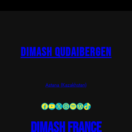
Dimash Qudaibergen
Astana (Kazakhstan)
Facebook
YouTube
X
Instagram
Spotify
WordPress
TikTok
dimash france