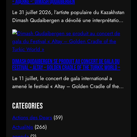
« Aqerke »: Dimash Qudaibergen
Le 31 juillet 2026, l’artiste populaire du Kazakhstan
Dimash Qudaibergen a dévoilé une interprétation
contemporaine de la chanson folklorique kazakhe
Aqerke sur sa chaîne YouTube officielle.
Dimash Qudaibergen se produit au concert de gala du
Festival « Altay – Golden Cradle of the Turkic World »
Le 11 juillet, le concert de gala international a
amené le festival « Altay – Golden Cradle of the
Turkic World » à une fermeture spectaculaire au
pied des montagnes d’Altay au Kazakhstan.
Categories
Actions des Dears
(59)
Actualités
(266)
agenda
(2)