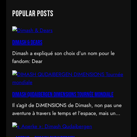
a
Popular Posts
r
c
h
Dimash & Dears
Dimash a expliqué son choix d’un nom pour le
fandom: Dear
DIMASH QUDAIBERGEN DIMENSIONS Tournée mondiale
Il s’agit de DiMENSIONS de Dimash, non pas une
aventure à travers le temps et l’espace, mais un
déploiement de soi à travers l’acte d’être vu.