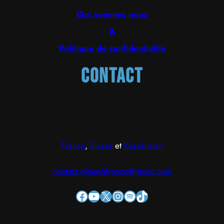
Qui sommes nous
&
Politique de confidentialité
Contact
France
,
Suisse
et
Kazakhstan
contact.dimashfrance@gmail.com
Facebook
YouTube
X
Instagram
Spotify
TikTok