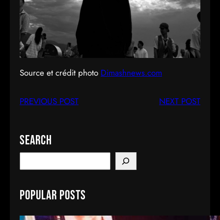
Source et crédit photo
Dimashnews.com
PREVIOUS POST
NEXT POST
Search
S
e
a
Popular Posts
r
c