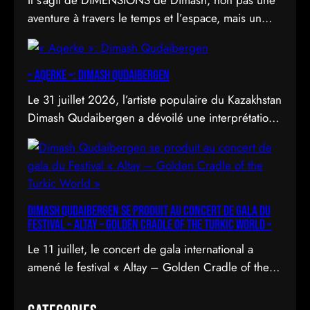
aventure à travers le temps et l’espace, mais un
déploiement de soi à travers l’acte d’être vu.
« Aqerke »: Dimash Qudaibergen
Le 31 juillet 2026, l’artiste populaire du Kazakhstan
Dimash Qudaibergen a dévoilé une interprétation
contemporaine de la chanson folklorique kazakhe
Aqerke sur sa chaîne YouTube officielle.
Dimash Qudaibergen se produit au concert de gala du
Festival « Altay – Golden Cradle of the Turkic World »
Le 11 juillet, le concert de gala international a
amené le festival « Altay – Golden Cradle of the
Turkic World » à une fermeture spectaculaire au
pied des montagnes d’Altay au Kazakhstan.