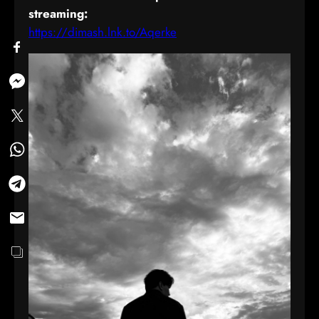
streaming:
https://dimash.lnk.to/Aqerke