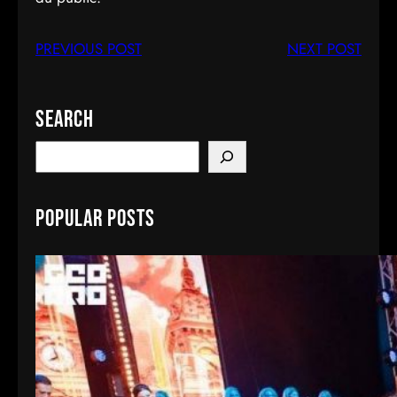
PREVIOUS POST
NEXT POST
Search
S
e
a
Popular Posts
r
c
h