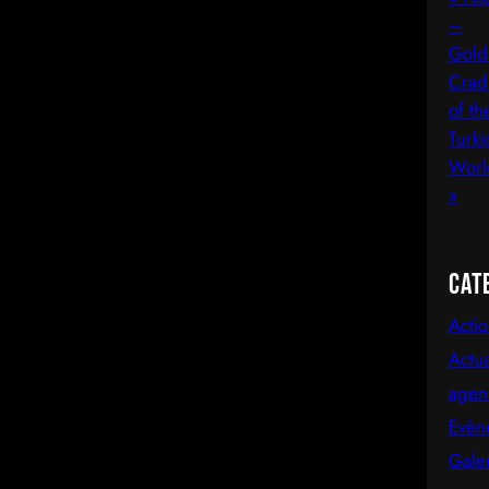
Cat
Acti
Actua
agen
Evèn
Gale