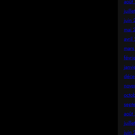
août
juill
juin
mai 
avril
mars
févr
janv
déce
nove
octo
sept
août
juill
juin