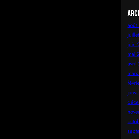
Arc
août
juill
juin
mai 
avril
mars
févr
janv
déce
nove
octo
sept