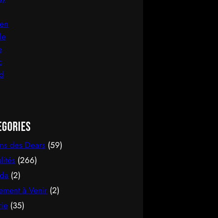
egories
ons des Dears
(59)
lités
(266)
da
(2)
ement à Venir
(2)
rie
(35)