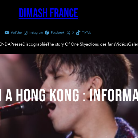
Dimash France
YouTube
Instagram
Facebook
X
TikTok
ENDA
Presse
Discographie
The story Of One Sky
actions des fans
Vidéos
Galer
 a Hong Kong : Informa