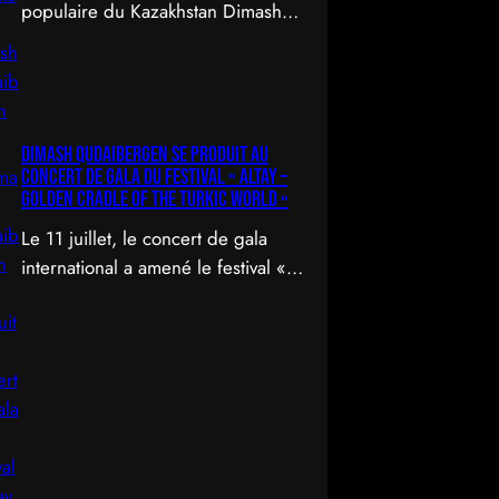
populaire du Kazakhstan Dimash
Qudaibergen a dévoilé une
interprétation contemporaine de la
chanson folklorique kazakhe
Aqerke sur sa chaîne YouTube
Dimash Qudaibergen se produit au
officielle.
concert de gala du Festival « Altay –
Golden Cradle of the Turkic World »
Le 11 juillet, le concert de gala
international a amené le festival «
Altay – Golden Cradle of the
Turkic World » à une fermeture
spectaculaire au pied des
montagnes d’Altay au Kazakhstan.