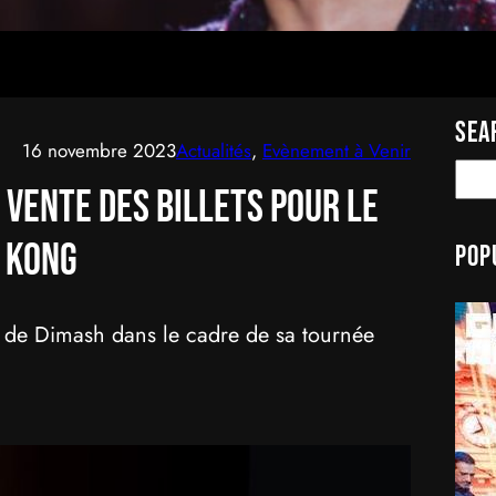
Sea
16 novembre 2023
Actualités
, 
Evènement à Venir
S
 vente des billets pour le
e
a
 Kong
Pop
r
c
h
 de Dimash dans le cadre de sa tournée