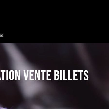
ie
tion vente billets