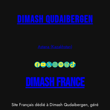
Dimash Qudaibergen
Astana (Kazakhstan)
Facebook
YouTube
X
Instagram
Spotify
WordPress
TikTok
dimash france
Site Français dédié à Dimash Qudaibergen, géré